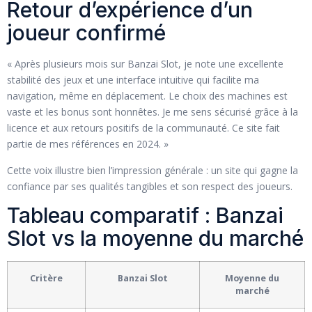
Retour d’expérience d’un
joueur confirmé
« Après plusieurs mois sur Banzai Slot, je note une excellente
stabilité des jeux et une interface intuitive qui facilite ma
navigation, même en déplacement. Le choix des machines est
vaste et les bonus sont honnêtes. Je me sens sécurisé grâce à la
licence et aux retours positifs de la communauté. Ce site fait
partie de mes références en 2024. »
Cette voix illustre bien l’impression générale : un site qui gagne la
confiance par ses qualités tangibles et son respect des joueurs.
Tableau comparatif : Banzai
Slot vs la moyenne du marché
Critère
Banzai Slot
Moyenne du
marché