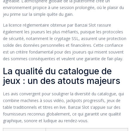
agréable. L’atmosphère globale de la plateforme crée un
environnement propice à une session prolongée, où le plaisir du
jeu prime sur la simple quête du gain.
La licence réglementaire obtenue par Banzai Slot rassure
également les joueurs les plus méfiants, puisque les protocoles
de sécurité, notamment le cryptage SSL, assurent une protection
solide des données personnelles et financières. Cette confiance
est un critère fondamental pour des joueurs qui misent souvent
des sommes conséquentes et veulent une garantie de fair-play.
La qualité du catalogue de
jeux : un des atouts majeurs
Les avis convergent pour souligner la diversité du catalogue, qui
combine machines à sous vidéo, jackpots progressifs, jeux de
table traditionnels et titres en live. Banzai Slot s’appuie sur des
fournisseurs reconnus globalement, ce qui garantit une qualité
graphique, sonore et ludique au rendez-vous.