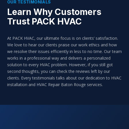
OUR TESTIMONIALS
Learn Why Customers
Trust PACK HVAC
At PACK HVAC, our ultimate focus is on clients’ satisfaction.
We love to hear our clients praise our work ethics and how
we resolve their issues efficiently in less to no time. Our team
works in a professional way and delivers a personalized
solution to every HVAC problem. However, if you still got
second thoughts, you can check the reviews left by our
clients. Every testimonials talks about our dedication to HVAC
installation and HVAC Repair Baton Rouge services.