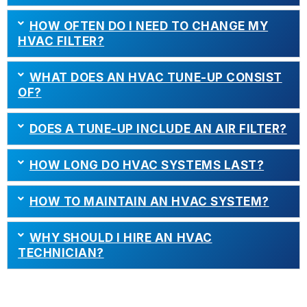
HOW OFTEN DO I NEED TO CHANGE MY
HVAC FILTER?
WHAT DOES AN HVAC TUNE-UP CONSIST
OF?
DOES A TUNE-UP INCLUDE AN AIR FILTER?
HOW LONG DO HVAC SYSTEMS LAST?
HOW TO MAINTAIN AN HVAC SYSTEM?
WHY SHOULD I HIRE AN HVAC
TECHNICIAN?