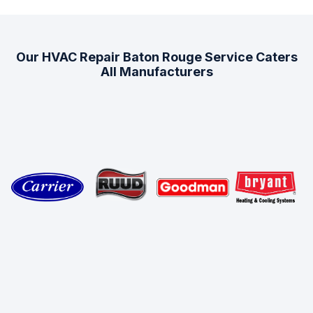
Our HVAC Repair Baton Rouge Service Caters
All Manufacturers