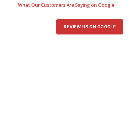
What Our Customers Are Saying on Google
REVIEW US ON GOOGLE