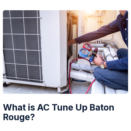
What is AC Tune Up Baton
Rouge?