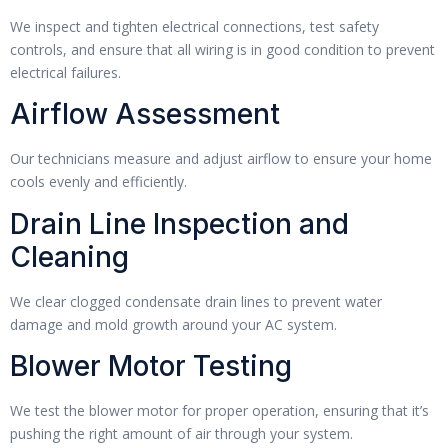
We inspect and tighten electrical connections, test safety
controls, and ensure that all wiring is in good condition to prevent
electrical failures.
Airflow Assessment
Our technicians measure and adjust airflow to ensure your home
cools evenly and efficiently.
Drain Line Inspection and
Cleaning
We clear clogged condensate drain lines to prevent water
damage and mold growth around your AC system.
Blower Motor Testing
We test the blower motor for proper operation, ensuring that it’s
pushing the right amount of air through your system.