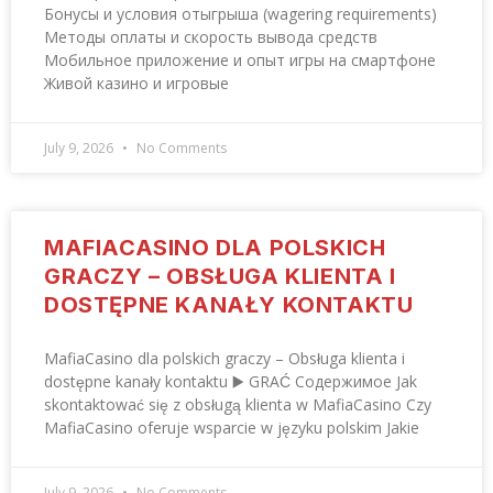
Бонусы и условия отыгрыша (wagering requirements)
Методы оплаты и скорость вывода средств
Мобильное приложение и опыт игры на смартфоне
Живой казино и игровые
July 9, 2026
No Comments
MAFIACASINO DLA POLSKICH
GRACZY – OBSŁUGA KLIENTA I
DOSTĘPNE KANAŁY KONTAKTU
MafiaCasino dla polskich graczy – Obsługa klienta i
dostępne kanały kontaktu ▶️ GRAĆ Содержимое Jak
skontaktować się z obsługą klienta w MafiaCasino Czy
MafiaCasino oferuje wsparcie w języku polskim Jakie
July 9, 2026
No Comments