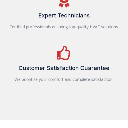
Expert Technicians
Certified professionals ensuring top-quality HVAC solutions.
Customer Satisfaction Guarantee
We prioritize your comfort and complete satisfaction.