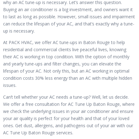
why an AC tune-up is necessary. Let’s answer this question.
Buying an air conditioner is a big investment, and owners want it
to last as long as possible. However, small issues and impairment
can reduce the lifespan of your AC, and that’s exactly why a tune-
up is necessary.
At PACK HVAC, we offer AC tune-ups in Baton Rouge to help
residential and commercial clients live peaceful lives, knowing
their AC is working in top condition. With the option of monthly
and yearly tune-ups and filter changes, you can elevate the
lifespan of your AC. Not only this, but an AC working in optimal
condition costs 30% less energy than an AC with multiple hidden
issues.
Can’t tell whether your AC needs a tune-up? Well, let us decide.
We offer a free consultation for AC Tune Up Baton Rouge, where
we check the underlying issues in your air conditioner and ensure
your air quality is perfect for your health and that of your loved
ones. Get dust, allergens, and pathogens out of your air with our
AC Tune Up Baton Rouge services.