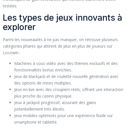
testées.
Les types de jeux innovants à
explorer
Parmi les nouveautés à ne pas manquer, on retrouve plusieurs
catégories phares qui attirent de plus en plus de joueurs sur
Locowin :
Machines à sous vidéo avec des thèmes exclusifs et des
fonctionnalités bonus enrichies.
Jeux de blackjack et de roulette nouvelle génération avec
des options de mises multiples.
Jeux en live avec des croupiers réels, offrant une interaction
plus proche du casino physique.
Jeux à jackpot progressif, assurant des gains
potentiellement très élevés.
Jeux mobiles optimisés pour une expérience fluide sur
smartphone et tablette.