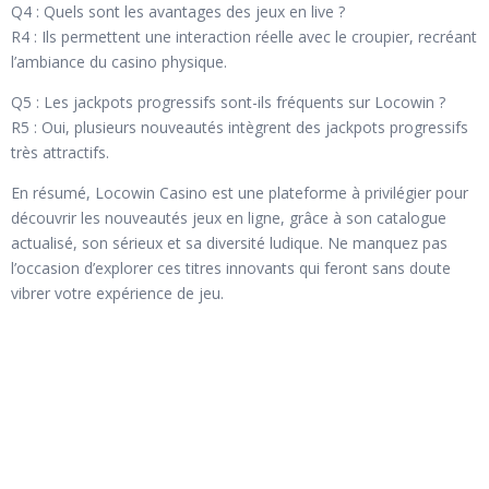
Q4 : Quels sont les avantages des jeux en live ?
R4 : Ils permettent une interaction réelle avec le croupier, recréant
l’ambiance du casino physique.
Q5 : Les jackpots progressifs sont-ils fréquents sur Locowin ?
R5 : Oui, plusieurs nouveautés intègrent des jackpots progressifs
très attractifs.
En résumé, Locowin Casino est une plateforme à privilégier pour
découvrir les nouveautés jeux en ligne, grâce à son catalogue
actualisé, son sérieux et sa diversité ludique. Ne manquez pas
l’occasion d’explorer ces titres innovants qui feront sans doute
vibrer votre expérience de jeu.