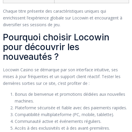
Chaque titre présente des caractéristiques uniques qui
enrichissent l’expérience globale sur Locowin et encouragent à
diversifier ses sessions de jeu.
Pourquoi choisir Locowin
pour découvrir les
nouveautés ?
Locowin Casino se démarque par son interface intuitive, ses
mises à jour fréquentes et un support client réactif. Tester les
dernières sorties sur ce site, c’est profiter de :
Bonus de bienvenue et promotions dédiées aux nouvelles
machines.
Plateforme sécurisée et fiable avec des paiements rapides.
Compatibilité multiplateforme (PC, mobile, tablette).
Communauté active et événements réguliers.
Accès à des exclusivités et à des avant-premières.