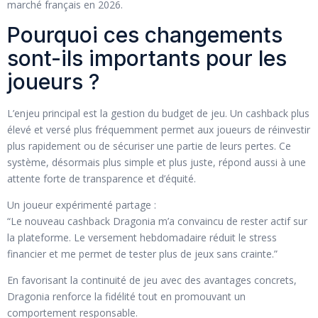
marché français en 2026.
Pourquoi ces changements
sont-ils importants pour les
joueurs ?
L’enjeu principal est la gestion du budget de jeu. Un cashback plus
élevé et versé plus fréquemment permet aux joueurs de réinvestir
plus rapidement ou de sécuriser une partie de leurs pertes. Ce
système, désormais plus simple et plus juste, répond aussi à une
attente forte de transparence et d’équité.
Un joueur expérimenté partage :
“Le nouveau cashback Dragonia m’a convaincu de rester actif sur
la plateforme. Le versement hebdomadaire réduit le stress
financier et me permet de tester plus de jeux sans crainte.”
En favorisant la continuité de jeu avec des avantages concrets,
Dragonia renforce la fidélité tout en promouvant un
comportement responsable.