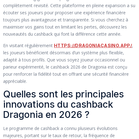
complètement revisité. Cette plateforme en pleine expansion a su
écouter ses joueurs pour proposer une expérience financière
toujours plus avantageuse et transparente. Si vous cherchez à
maximiser vos gains tout en limitant les pertes, découvrez les
nouveautés du cashback qui font la différence cette année.
En visitant régulièrement
,
HTTPS://DRAGONIACASINO.APP/
les joueurs bénéficient désormais d’un système plus flexible,
adapté à tous profils. Que vous soyez joueur occasionnel ou
parieur expérimenté, le cashback 2026 de Dragonia est conçu
pour renforcer la fidélité tout en offrant une sécurité financière
appréciable.
Quelles sont les principales
innovations du cashback
Dragonia en 2026 ?
Le programme de cashback a connu plusieurs évolutions
majeures, portant sur le taux de retour, la fréquence de