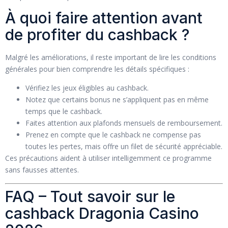
À quoi faire attention avant
de profiter du cashback ?
Malgré les améliorations, il reste important de lire les conditions
générales pour bien comprendre les détails spécifiques :
Vérifiez les jeux éligibles au cashback.
Notez que certains bonus ne s’appliquent pas en même
temps que le cashback.
Faites attention aux plafonds mensuels de remboursement.
Prenez en compte que le cashback ne compense pas
toutes les pertes, mais offre un filet de sécurité appréciable.
Ces précautions aident à utiliser intelligemment ce programme
sans fausses attentes.
FAQ – Tout savoir sur le
cashback Dragonia Casino