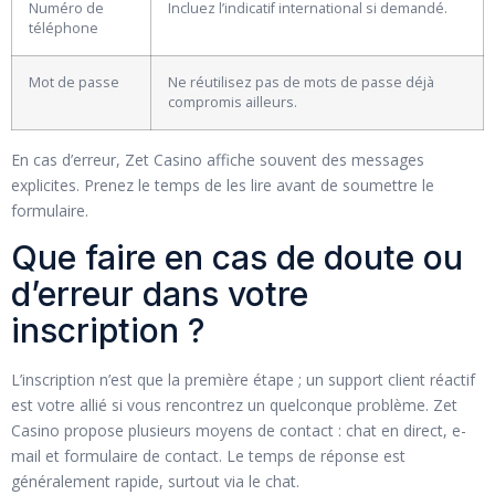
Numéro de
Incluez l’indicatif international si demandé.
téléphone
Mot de passe
Ne réutilisez pas de mots de passe déjà
compromis ailleurs.
En cas d’erreur, Zet Casino affiche souvent des messages
explicites. Prenez le temps de les lire avant de soumettre le
formulaire.
Que faire en cas de doute ou
d’erreur dans votre
inscription ?
L’inscription n’est que la première étape ; un support client réactif
est votre allié si vous rencontrez un quelconque problème. Zet
Casino propose plusieurs moyens de contact : chat en direct, e-
mail et formulaire de contact. Le temps de réponse est
généralement rapide, surtout via le chat.