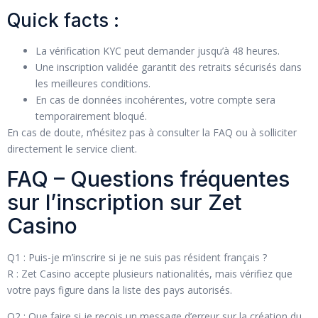
Quick facts :
La vérification KYC peut demander jusqu’à 48 heures.
Une inscription validée garantit des retraits sécurisés dans
les meilleures conditions.
En cas de données incohérentes, votre compte sera
temporairement bloqué.
En cas de doute, n’hésitez pas à consulter la FAQ ou à solliciter
directement le service client.
FAQ – Questions fréquentes
sur l’inscription sur Zet
Casino
Q1 : Puis-je m’inscrire si je ne suis pas résident français ?
R : Zet Casino accepte plusieurs nationalités, mais vérifiez que
votre pays figure dans la liste des pays autorisés.
Q2 : Que faire si je reçois un message d’erreur sur la création du