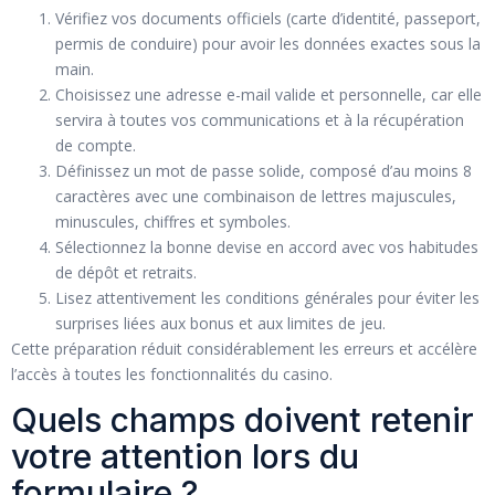
Vérifiez vos documents officiels (carte d’identité, passeport,
permis de conduire) pour avoir les données exactes sous la
main.
Choisissez une adresse e-mail valide et personnelle, car elle
servira à toutes vos communications et à la récupération
de compte.
Définissez un mot de passe solide, composé d’au moins 8
caractères avec une combinaison de lettres majuscules,
minuscules, chiffres et symboles.
Sélectionnez la bonne devise en accord avec vos habitudes
de dépôt et retraits.
Lisez attentivement les conditions générales pour éviter les
surprises liées aux bonus et aux limites de jeu.
Cette préparation réduit considérablement les erreurs et accélère
l’accès à toutes les fonctionnalités du casino.
Quels champs doivent retenir
votre attention lors du
formulaire ?